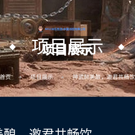
项目展示
首页
项目展示
神武醉美酿，邀君共畅
美酿，邀君共畅饮