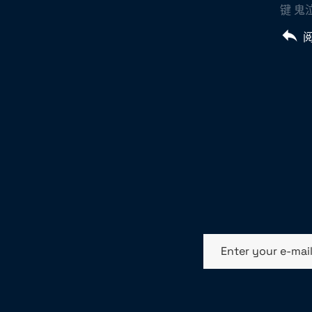
键 鬼
Enter your e-mai