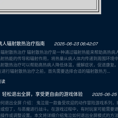
病人辐射散热治疗指南
2025-06-23 06:42:07
是辐射散热治疗 辐射散热治疗是一种通过辐射热能来帮助高热病
辐射热能的传导和辐射作用，将热量从病人体内传递到周围环境
辐射散热治疗可以帮助高热病人降低体温，缓解症状，促进康复。
在进行辐射散热治疗之前，首先需要选择合适的辐射散热方...
阅读
：轻松退出全屏，享受更自由的游戏体验
2025-06-25 
如何退出全屏 介绍： 鬼泣是一款备受欢迎的动作冒险游戏系列，
禄或但丁，与恶魔进行战斗。在游戏过程中，有时玩家可能需要
他操作或调整设置。本文将详细介绍鬼泣如何退出全屏模式的方法