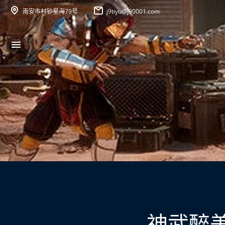
南安市村钞星海79号
j9tiyu@j90001.com
神武醉