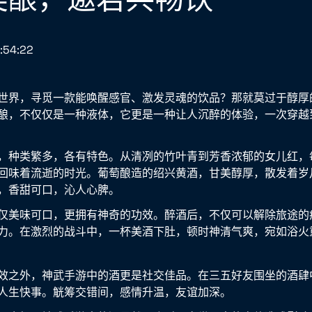
:54:22
世界，寻觅一款能唤醒感官、激发灵魂的饮品？那就莫过于醇厚
酿，不仅仅是一种液体，它更是一种让人沉醉的体验，一次穿越
，种类繁多，各有特色。从清冽的竹叶青到芳香浓郁的女儿红，
回味着流逝的时光。葡萄酿造的绍兴黄酒，甘美醇厚，散发着岁
，香甜可口，沁人心脾。
仅美味可口，更拥有神奇的功效。醉酒后，不仅可以解除旅途的
力。在激烈的战斗中，一杯美酒下肚，顿时神清气爽，宛如浴火
效之外，神武手游中的酒更是社交佳品。在三五好友围坐的酒肆
人生快事。觥筹交错间，感情升温，友谊加深。