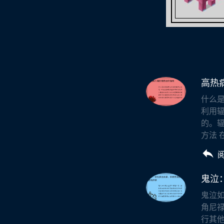
高热
什么
利用
的。
方法 
鬼泣
鬼泣
角尼
行其