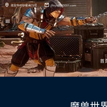
南安市村钞星海79号
j9tiyu@j90001.com
首
魔兽世