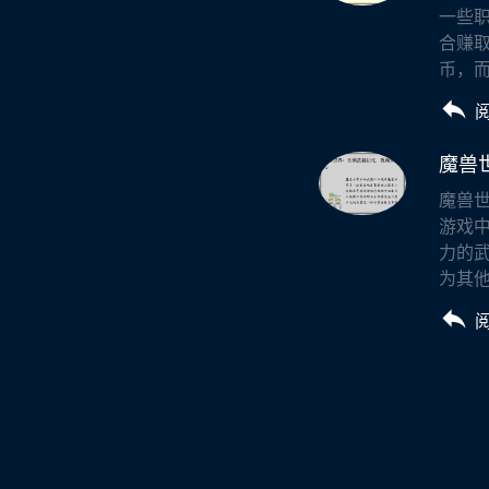
一些
合赚
币，而
魔兽
魔兽
游戏
力的
为其他