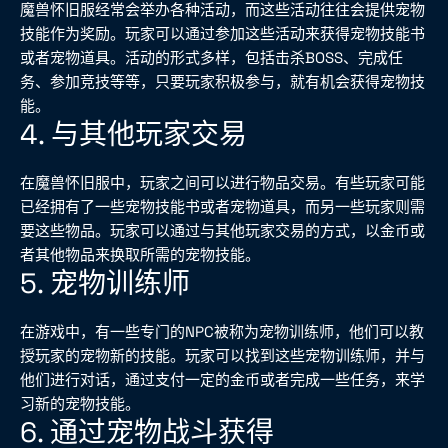
魔兽怀旧服经常会举办各种活动，而这些活动往往会提供宠物
技能作为奖励。玩家可以通过参加这些活动来获得宠物技能书
或者宠物道具。活动的形式多样，包括击杀BOSS、完成任
务、参加竞技等等，只要玩家积极参与，就有机会获得宠物技
能。
4. 与其他玩家交易
在魔兽怀旧服中，玩家之间可以进行物品交易。有些玩家可能
已经拥有了一些宠物技能书或者宠物道具，而另一些玩家则需
要这些物品。玩家可以通过与其他玩家交易的方式，以金币或
者其他物品来换取所需的宠物技能。
5. 宠物训练师
在游戏中，有一些专门的NPC被称为宠物训练师，他们可以教
授玩家的宠物新的技能。玩家可以找到这些宠物训练师，并与
他们进行对话，通过支付一定的金币或者完成一些任务，来学
习新的宠物技能。
6. 通过宠物战斗获得